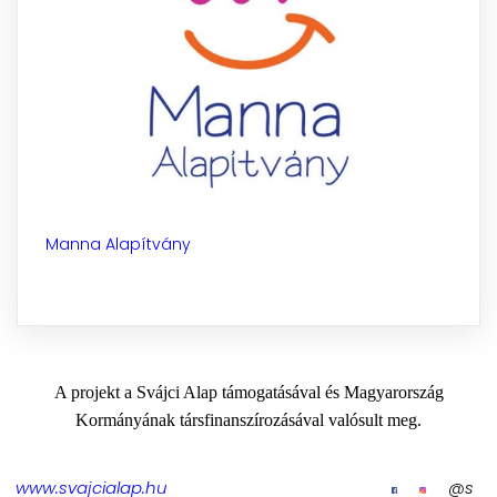
Manna Alapítvány
A projekt a Svájci Alap támogatásával és Magyarország
Kormányának társfinanszírozásával valósult meg.
www.svajcialap.hu
@s