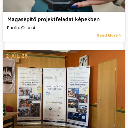
Magasépítő projektfeladat képekben
Photo: Csucsi
Read More
2
JÚL, 26