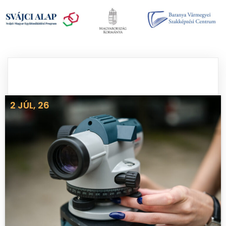
2
JÚL, 26