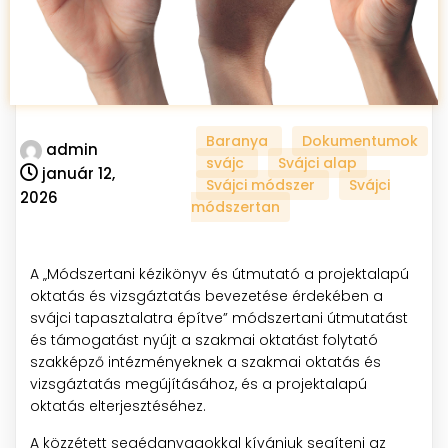
Baranya
Dokumentumok
admin
svájc
Svájci alap
január 12,
Svájci módszer
Svájci
2026
módszertan
A „Módszertani kézikönyv és útmutató a projektalapú
oktatás és vizsgáztatás bevezetése érdekében a
svájci tapasztalatra építve” módszertani útmutatást
és támogatást nyújt a szakmai oktatást folytató
szakképző intézményeknek a szakmai oktatás és
vizsgáztatás megújításához, és a projektalapú
oktatás elterjesztéséhez.
A közzétett segédanyagokkal kívánjuk segíteni az