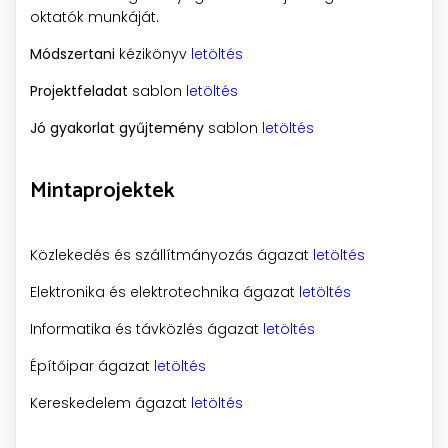
oktatók munkáját.
Módszertani
kézikönyv
letöltés
Projektfeladat
sablon
letöltés
Jó gyakorlat gyűjtemény
sablon
letöltés
Mintaprojektek
Közlekedés és szállítmányozás ágazat
letöltés
Elektronika és elektrotechnika ágazat
letöltés
Informatika és távközlés ágazat
letöltés
Építőipar ágazat
letöltés
Kereskedelem ágazat
letöltés