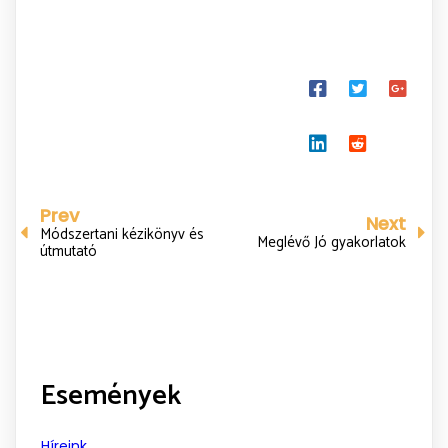
Prev
Next
Módszertani kézikönyv és
Meglévő Jó gyakorlatok
útmutató
Események
Híreink