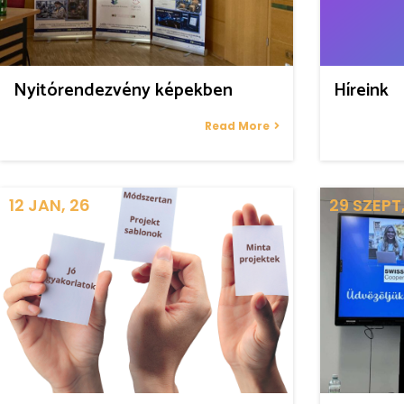
Nyitórendezvény képekben
Híreink
Read More
12
JAN, 26
29
SZEPT