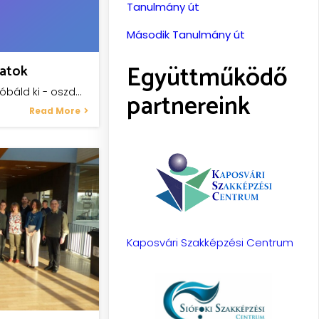
Tanulmány út
Második Tanulmány út
Együttműködő
latok
róbáld ki - oszd…
partnereink
Read More
Kaposvári Szakképzési Centrum