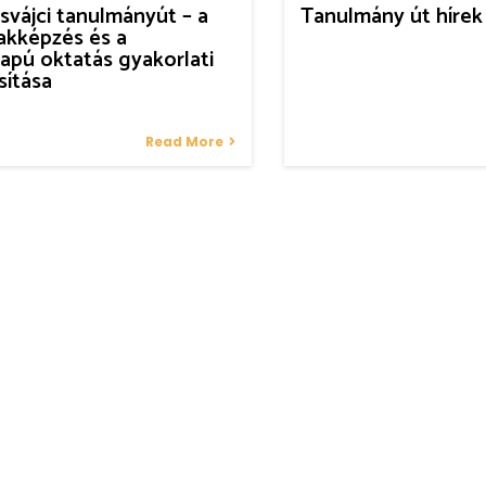
svájci tanulmányút – a
Tanulmány út hírek
zakképzés és a
lapú oktatás gyakorlati
ítása
Read More