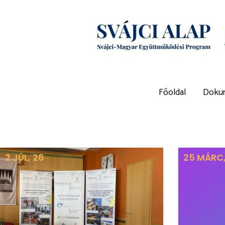
Főoldal
Doku
2
JÚL, 26
25
MÁRC,