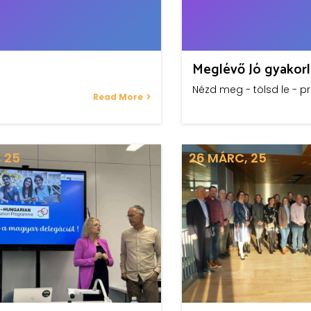
Meglévő Jó gyakor
Nézd meg - tölsd le - p
Read More
, 25
26
MÁRC, 25