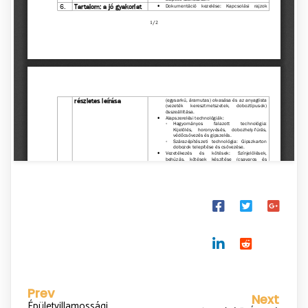
Prev
Next
Épületvillamossági