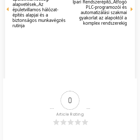
Ipari Rendszerépítő_Átfogó
alapvetések_Az
PLC-programozói és
épületvillamos hálózat-
automatizálási szakmai
építés alapjai és a
gyakorlat az alapoktól a
biztonságos munkavégzés
komplex rendszerekig
rutinja
0
Article Rating